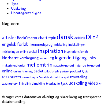
Tysk
Udskoling
Uncategorized @da
Nøgleord
dansk
DLtP
artikler
chatterpix
BookCreator
didaktik
engelsk
forløb
fremmedsprog
indskoling
indskolingen
inspiration
indskolingen online artikel
inspirationsforløb
legende tilgang
klodssæt
leg
links
kortlægning
kurser
mellemtrin
makerteknologier
natur/teknologi
natur og teknologi
online
padlet
online træning
pilotforløb
podcast
Quiz
platform
ressourcer
storytelling
samarbejde
Scratch
skoletube
spil
udskoling
video
tysk
textingstory
Thinglink
tilmelding
tværfaglig
vr
Vi tager vores dataansvar alvorligt og sikrer lovlig og transparent
databehandling.