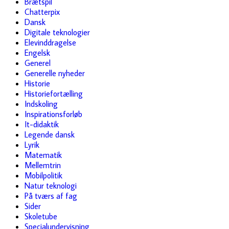
Brætspil
Chatterpix
Dansk
Digitale teknologier
Elevinddragelse
Engelsk
Generel
Generelle nyheder
Historie
Historiefortælling
Indskoling
Inspirationsforløb
It-didaktik
Legende dansk
Lyrik
Matematik
Mellemtrin
Mobilpolitik
Natur teknologi
På tværs af fag
Sider
Skoletube
Specialundervisning