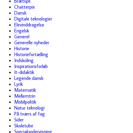
Brætspil
Chatterpix
Dansk
Digitale teknologier
Elevinddragelse
Engelsk
Generel
Generelle nyheder
Historie
Historiefortælling
Indskoling
Inspirationsforløb
It-didaktik
Legende dansk
Lyrik
Matematik
Mellemtrin
Mobilpolitik
Natur teknologi
På tværs af fag
Sider
Skoletube
Specialundervisning