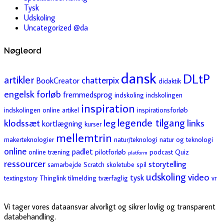
Tysk
Udskoling
Uncategorized @da
Nøgleord
dansk
DLtP
artikler
chatterpix
BookCreator
didaktik
engelsk
forløb
fremmedsprog
indskoling
indskolingen
inspiration
indskolingen online artikel
inspirationsforløb
legende tilgang
klodssæt
leg
links
kortlægning
kurser
mellemtrin
makerteknologier
natur/teknologi
natur og teknologi
online
padlet
online træning
pilotforløb
podcast
Quiz
platform
ressourcer
storytelling
samarbejde
Scratch
skoletube
spil
udskoling
video
tysk
textingstory
Thinglink
tilmelding
tværfaglig
vr
Vi tager vores dataansvar alvorligt og sikrer lovlig og transparent
databehandling.