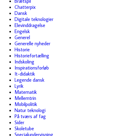
Brætspil
Chatterpix
Dansk
Digitale teknologier
Elevinddragelse
Engelsk
Generel
Generelle nyheder
Historie
Historiefortælling
Indskoling
Inspirationsforløb
It-didaktik
Legende dansk
Lyrik
Matematik
Mellemtrin
Mobilpolitik
Natur teknologi
På tværs af fag
Sider
Skoletube
Specialundervisning