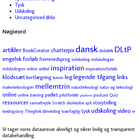
Tysk
Udskoling
Uncategorized @da
Nøgleord
dansk
DLtP
artikler
chatterpix
BookCreator
didaktik
engelsk
forløb
fremmedsprog
indskoling
indskolingen
inspiration
indskolingen online artikel
inspirationsforløb
legende tilgang
klodssæt
leg
links
kortlægning
kurser
mellemtrin
makerteknologier
natur/teknologi
natur og teknologi
online
padlet
online træning
pilotforløb
podcast
Quiz
platform
ressourcer
storytelling
samarbejde
Scratch
skoletube
spil
udskoling
video
tysk
textingstory
Thinglink
tilmelding
tværfaglig
vr
Vi tager vores dataansvar alvorligt og sikrer lovlig og transparent
databehandling.