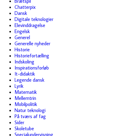
Brætspil
Chatterpix
Dansk
Digitale teknologier
Elevinddragelse
Engelsk
Generel
Generelle nyheder
Historie
Historiefortælling
Indskoling
Inspirationsforløb
It-didaktik
Legende dansk
Lyrik
Matematik
Mellemtrin
Mobilpolitik
Natur teknologi
På tværs af fag
Sider
Skoletube
Specialundervisning