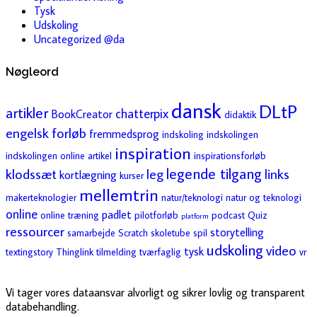
Tysk
Udskoling
Uncategorized @da
Nøgleord
dansk
DLtP
artikler
chatterpix
BookCreator
didaktik
engelsk
forløb
fremmedsprog
indskoling
indskolingen
inspiration
indskolingen online artikel
inspirationsforløb
legende tilgang
klodssæt
leg
links
kortlægning
kurser
mellemtrin
makerteknologier
natur/teknologi
natur og teknologi
online
padlet
online træning
pilotforløb
podcast
Quiz
platform
ressourcer
storytelling
samarbejde
Scratch
skoletube
spil
udskoling
video
tysk
textingstory
Thinglink
tilmelding
tværfaglig
vr
Vi tager vores dataansvar alvorligt og sikrer lovlig og transparent
databehandling.