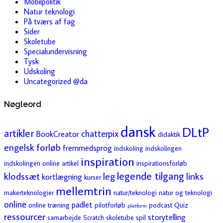
Mobilpolitik
Natur teknologi
På tværs af fag
Sider
Skoletube
Specialundervisning
Tysk
Udskoling
Uncategorized @da
Nøgleord
dansk
DLtP
artikler
chatterpix
BookCreator
didaktik
engelsk
forløb
fremmedsprog
indskoling
indskolingen
inspiration
indskolingen online artikel
inspirationsforløb
legende tilgang
klodssæt
leg
links
kortlægning
kurser
mellemtrin
makerteknologier
natur/teknologi
natur og teknologi
online
padlet
online træning
pilotforløb
podcast
Quiz
platform
ressourcer
storytelling
samarbejde
Scratch
skoletube
spil