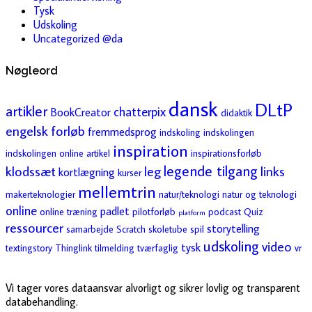
Tysk
Udskoling
Uncategorized @da
Nøgleord
dansk
DLtP
artikler
chatterpix
BookCreator
didaktik
engelsk
forløb
fremmedsprog
indskoling
indskolingen
inspiration
indskolingen online artikel
inspirationsforløb
legende tilgang
klodssæt
leg
links
kortlægning
kurser
mellemtrin
makerteknologier
natur/teknologi
natur og teknologi
online
padlet
online træning
pilotforløb
podcast
Quiz
platform
ressourcer
storytelling
samarbejde
Scratch
skoletube
spil
udskoling
video
tysk
textingstory
Thinglink
tilmelding
tværfaglig
vr
Vi tager vores dataansvar alvorligt og sikrer lovlig og transparent
databehandling.