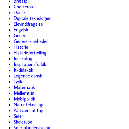
Brætspil
Chatterpix
Dansk
Digitale teknologier
Elevinddragelse
Engelsk
Generel
Generelle nyheder
Historie
Historiefortælling
Indskoling
Inspirationsforløb
It-didaktik
Legende dansk
Lyrik
Matematik
Mellemtrin
Mobilpolitik
Natur teknologi
På tværs af fag
Sider
Skoletube
Specialundervisning