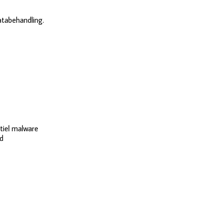
databehandling.
ntiel malware
ld