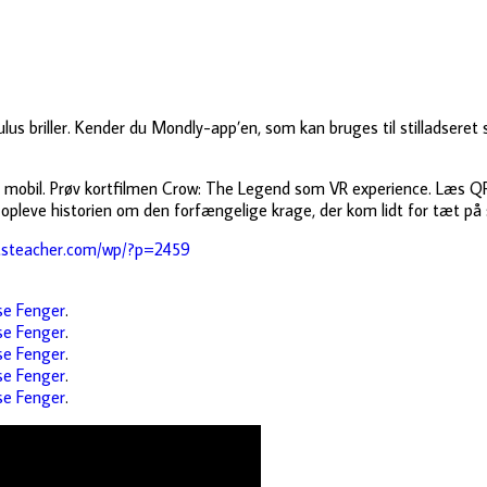
s briller. Kender du Mondly-app’en, som kan bruges til stilladseret
mobil. Prøv kortfilmen Crow: The Legend som VR experience. Læs QR-
opleve historien om den forfængelige krage, der kom lidt for tæt på s
itsteacher.com/wp/?p=2459
se Fenger
.
se Fenger
.
se Fenger
.
se Fenger
.
se Fenger
.