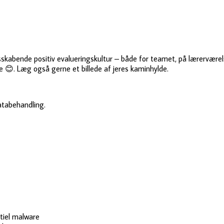
abende positiv evalueringskultur – både for teamet, på lærerværelset
e 😊. Læg også gerne et billede af jeres kaminhylde.
databehandling.
ntiel malware