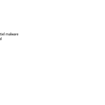
ntiel malware
ld