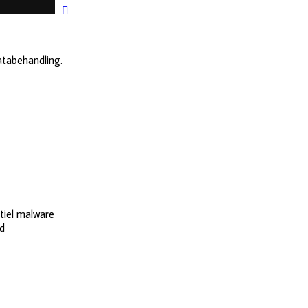
databehandling.
ntiel malware
ld