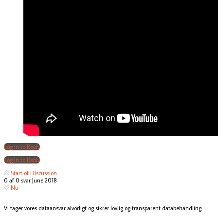
Log In to Reply
Log In to Reply
Start of Discussion
0
af
0
svar
June 2018
Nu
Vi tager vores dataansvar alvorligt og sikrer lovlig og transparent databehandling.