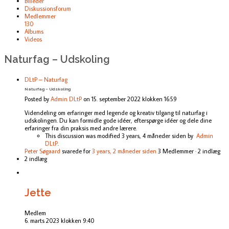
Billeder
Diskussionsforum
Medlemmer
130
Albums
Videos
Naturfag – Udskoling
DLtP – Naturfag
Naturfag – Udskoling
Posted by
Admin DLtP
on 15. september 2022 klokken 16:59
Videndeling om erfaringer med legende og kreativ tilgang til naturfag i
udskolingen. Du kan formidle gode idéer, efterspørge idéer og dele dine
erfaringer fra din praksis med andre lærere.
This discussion was modified 3 years, 4 måneder siden by
Admin
DLtP
.
Peter Søgaard
svarede for
3 years, 2 måneder siden
3 Medlemmer
·
2 indlæg
2 indlæg
Jette
Medlem
6. marts 2023 klokken 9:40