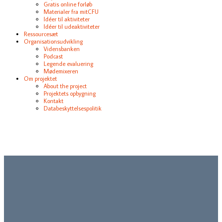
Gratis online forløb
Materialer fra mitCFU
Idéer til aktiviteter
Idéer til udeaktiviteter
Ressourcesæt
Organisationsudvikling
Vidensbanken
Podcast
Legende evaluering
Mødemixeren
Om projektet
About the project
Projektets opbygning
Kontakt
Databeskyttelsespolitik