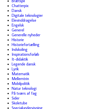
Brætspil
Chatterpix
Dansk
Digitale teknologier
Elevinddragelse
Engelsk
Generel
Generelle nyheder
Historie
Historiefortælling
Indskoling
Inspirationsforløb
It-didaktik
Legende dansk
Lyrik
Matematik
Mellemtrin
Mobilpolitik
Natur teknologi
På tværs af fag
Sider
Skoletube
Specialundervisning