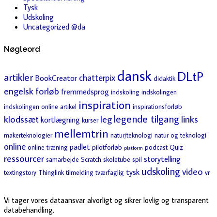
Tysk
Udskoling
Uncategorized @da
Nøgleord
dansk
DLtP
artikler
chatterpix
BookCreator
didaktik
engelsk
forløb
fremmedsprog
indskoling
indskolingen
inspiration
indskolingen online artikel
inspirationsforløb
legende tilgang
klodssæt
leg
links
kortlægning
kurser
mellemtrin
makerteknologier
natur/teknologi
natur og teknologi
online
padlet
online træning
pilotforløb
podcast
Quiz
platform
ressourcer
storytelling
samarbejde
Scratch
skoletube
spil
udskoling
video
tysk
textingstory
Thinglink
tilmelding
tværfaglig
vr
Vi tager vores dataansvar alvorligt og sikrer lovlig og transparent
databehandling.