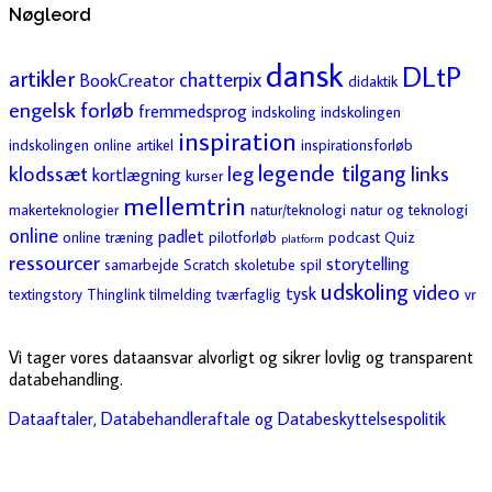
Nøgleord
dansk
DLtP
artikler
chatterpix
BookCreator
didaktik
engelsk
forløb
fremmedsprog
indskoling
indskolingen
inspiration
indskolingen online artikel
inspirationsforløb
legende tilgang
klodssæt
leg
links
kortlægning
kurser
mellemtrin
makerteknologier
natur/teknologi
natur og teknologi
online
padlet
online træning
pilotforløb
podcast
Quiz
platform
ressourcer
storytelling
samarbejde
Scratch
skoletube
spil
udskoling
video
tysk
textingstory
Thinglink
tilmelding
tværfaglig
vr
Vi tager vores dataansvar alvorligt og sikrer lovlig og transparent
databehandling.
Dataaftaler, Databehandleraftale og Databeskyttelsespolitik