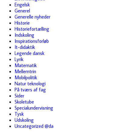
Engelsk
Generel
Generelle nyheder
Historie
Historiefortælling
Indskoling
Inspirationsforløb
It-didaktik
Legende dansk
Lyrik
Matematik
Mellemtrin
Mobilpolitik
Natur teknologi
På tværs af fag
Sider
Skoletube
Specialundervisning
Tysk
Udskoling
Uncategorized @da