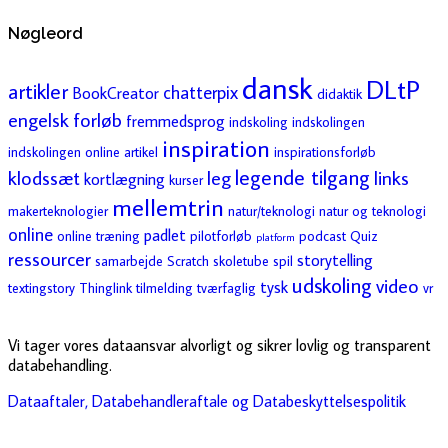
Nøgleord
dansk
DLtP
artikler
chatterpix
BookCreator
didaktik
engelsk
forløb
fremmedsprog
indskoling
indskolingen
inspiration
indskolingen online artikel
inspirationsforløb
legende tilgang
klodssæt
leg
links
kortlægning
kurser
mellemtrin
makerteknologier
natur/teknologi
natur og teknologi
online
padlet
online træning
pilotforløb
podcast
Quiz
platform
ressourcer
storytelling
samarbejde
Scratch
skoletube
spil
udskoling
video
tysk
textingstory
Thinglink
tilmelding
tværfaglig
vr
Vi tager vores dataansvar alvorligt og sikrer lovlig og transparent
databehandling.
Dataaftaler, Databehandleraftale og Databeskyttelsespolitik