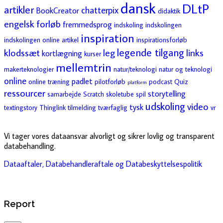
dansk
DLtP
artikler
chatterpix
BookCreator
didaktik
engelsk
forløb
fremmedsprog
indskoling
indskolingen
inspiration
indskolingen online artikel
inspirationsforløb
legende tilgang
klodssæt
leg
links
kortlægning
kurser
mellemtrin
makerteknologier
natur/teknologi
natur og teknologi
online
padlet
online træning
pilotforløb
podcast
Quiz
platform
ressourcer
storytelling
samarbejde
Scratch
skoletube
spil
udskoling
video
tysk
textingstory
Thinglink
tilmelding
tværfaglig
vr
Vi tager vores dataansvar alvorligt og sikrer lovlig og transparent
databehandling.
Dataaftaler, Databehandleraftale og Databeskyttelsespolitik
Report