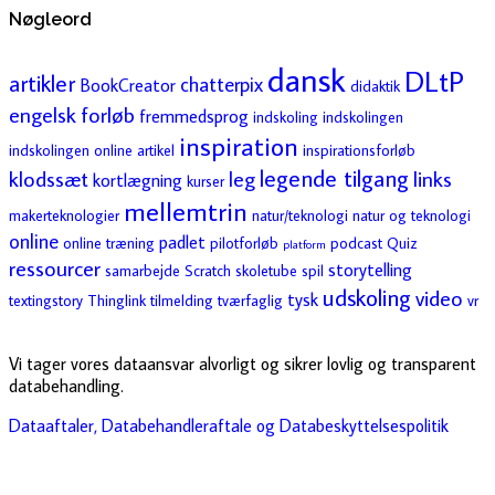
Nøgleord
dansk
DLtP
artikler
chatterpix
BookCreator
didaktik
engelsk
forløb
fremmedsprog
indskoling
indskolingen
inspiration
indskolingen online artikel
inspirationsforløb
legende tilgang
klodssæt
leg
links
kortlægning
kurser
mellemtrin
makerteknologier
natur/teknologi
natur og teknologi
online
padlet
online træning
pilotforløb
podcast
Quiz
platform
ressourcer
storytelling
samarbejde
Scratch
skoletube
spil
udskoling
video
tysk
textingstory
Thinglink
tilmelding
tværfaglig
vr
Vi tager vores dataansvar alvorligt og sikrer lovlig og transparent
databehandling.
Dataaftaler, Databehandleraftale og Databeskyttelsespolitik