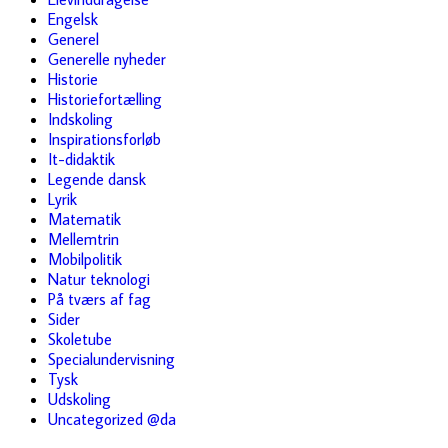
Engelsk
Generel
Generelle nyheder
Historie
Historiefortælling
Indskoling
Inspirationsforløb
It-didaktik
Legende dansk
Lyrik
Matematik
Mellemtrin
Mobilpolitik
Natur teknologi
På tværs af fag
Sider
Skoletube
Specialundervisning
Tysk
Udskoling
Uncategorized @da