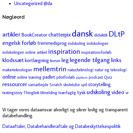
Uncategorized @da
Nøgleord
dansk
DLtP
artikler
chatterpix
BookCreator
didaktik
engelsk
forløb
fremmedsprog
indskoling
indskolingen
inspiration
indskolingen online artikel
inspirationsforløb
legende tilgang
klodssæt
leg
links
kortlægning
kurser
mellemtrin
makerteknologier
natur/teknologi
natur og teknologi
online
padlet
online træning
pilotforløb
podcast
Quiz
platform
ressourcer
storytelling
samarbejde
Scratch
skoletube
spil
udskoling
video
tysk
textingstory
Thinglink
tilmelding
tværfaglig
vr
Vi tager vores dataansvar alvorligt og sikrer lovlig og transparent
databehandling.
Dataaftaler, Databehandleraftale og Databeskyttelsespolitik