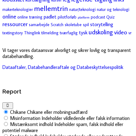
kurser
mellemtrin
makerteknologier
natur/teknologi
natur og teknologi
online
padlet
online træning
pilotforløb
podcast
Quiz
platform
ressourcer
storytelling
samarbejde
Scratch
skoletube
spil
udskoling
video
tysk
textingstory
Thinglink
tilmelding
tværfaglig
vr
Vi tager vores dataansvar alvorligt og sikrer lovlig og transparent
databehandling.
Dataaftaler, Databehandleraftale og Databeskyttelsespolitik
Report
Chikane
Chikane eller mobningsadfærd
Misinformation
Indeholder vildledende eller falsk information
Mistænksomt indhold
Indeholder spam, falsk indhold eller
potentiel malware