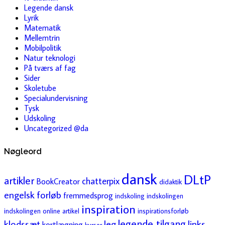
Legende dansk
Lyrik
Matematik
Mellemtrin
Mobilpolitik
Natur teknologi
På tværs af fag
Sider
Skoletube
Specialundervisning
Tysk
Udskoling
Uncategorized @da
Nøgleord
dansk
DLtP
artikler
chatterpix
BookCreator
didaktik
engelsk
forløb
fremmedsprog
indskoling
indskolingen
inspiration
indskolingen online artikel
inspirationsforløb
legende tilgang
klodssæt
leg
links
kortlægning