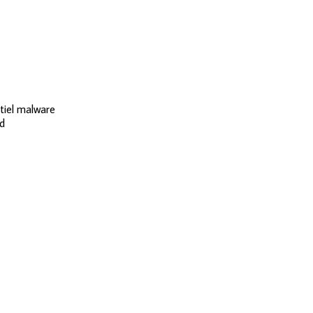
ntiel malware
ld