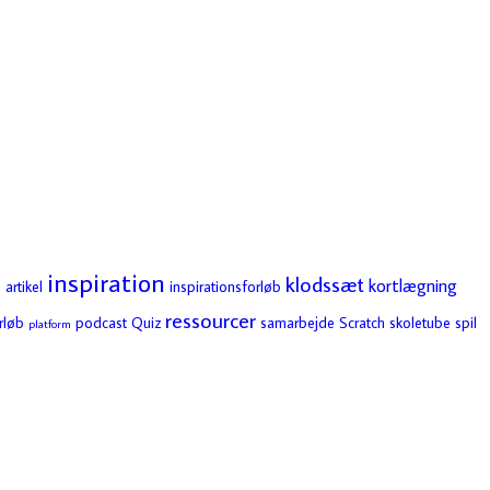
inspiration
klodssæt
kortlægning
 artikel
inspirationsforløb
ressourcer
rløb
podcast
Quiz
samarbejde
Scratch
skoletube
spil
platform