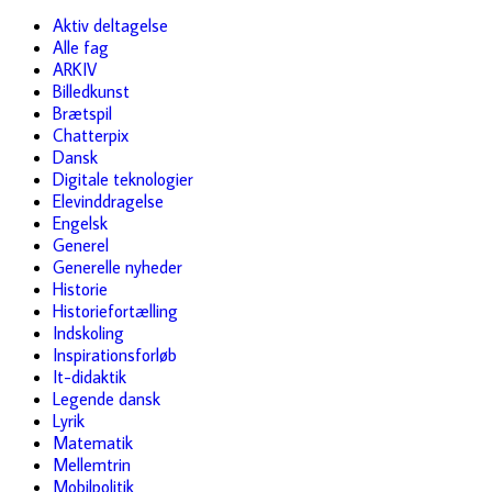
Aktiv deltagelse
Alle fag
ARKIV
Billedkunst
Brætspil
Chatterpix
Dansk
Digitale teknologier
Elevinddragelse
Engelsk
Generel
Generelle nyheder
Historie
Historiefortælling
Indskoling
Inspirationsforløb
It-didaktik
Legende dansk
Lyrik
Matematik
Mellemtrin
Mobilpolitik