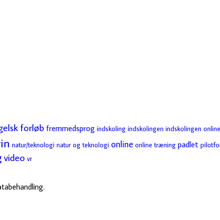
gelsk
forløb
fremmedsprog
indskoling
indskolingen
indskolingen online
in
online
padlet
natur/teknologi
natur og teknologi
online træning
pilotfo
g
video
vr
databehandling.