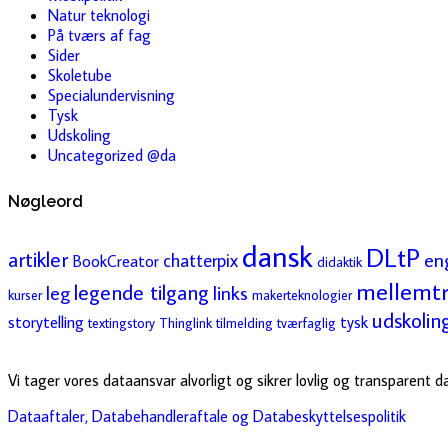
Natur teknologi
På tværs af fag
Sider
Skoletube
Specialundervisning
Tysk
Udskoling
Uncategorized @da
Nøgleord
dansk
DLtP
artikler
en
chatterpix
BookCreator
didaktik
mellemtr
legende tilgang
leg
links
kurser
makerteknologier
udskolin
storytelling
tysk
textingstory
Thinglink
tilmelding
tværfaglig
Vi tager vores dataansvar alvorligt og sikrer lovlig og transparent 
Dataaftaler, Databehandleraftale og Databeskyttelsespolitik