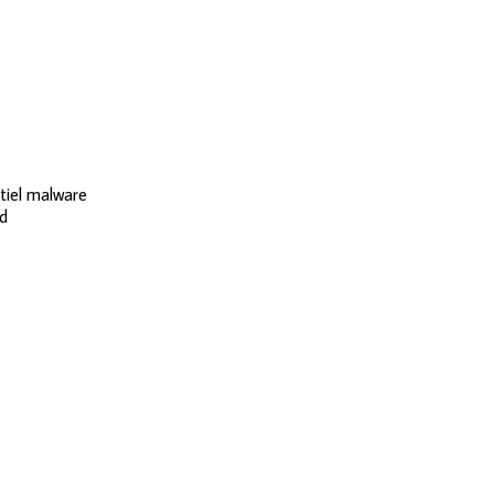
ntiel malware
ld