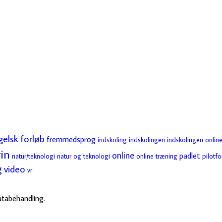
gelsk
forløb
fremmedsprog
indskoling
indskolingen
indskolingen online
in
online
padlet
natur/teknologi
natur og teknologi
online træning
pilotfo
g
video
vr
databehandling.