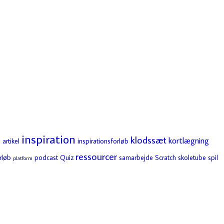
inspiration
klodssæt
kortlægning
 artikel
inspirationsforløb
ressourcer
rløb
podcast
Quiz
samarbejde
Scratch
skoletube
spil
platform