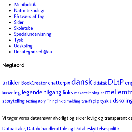
Mobilpolitik
Natur teknologi
På tværs af fag
Sider
Skoletube
Specialundervisning
Tysk
Udskoling
Uncategorized @da
Nøgleord
dansk
DLtP
artikler
en
chatterpix
BookCreator
didaktik
mellemtr
legende tilgang
leg
links
kurser
makerteknologier
udskolin
storytelling
tysk
textingstory
Thinglink
tilmelding
tværfaglig
Vi tager vores dataansvar alvorligt og sikrer lovlig og transparent 
Dataaftaler, Databehandleraftale og Databeskyttelsespolitik